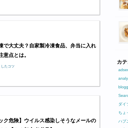
凍で大丈夫？自家製冷凍食品、弁当に入れ
注意点とは。
カテ
としたコツ
adse
analy
blo
Sear
ダイ
ちょ
ック危険】ウイルス感染しそうなメールの
ハプ