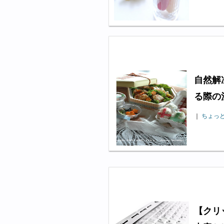
自然解
る際の
｜
ちょっ
【クリ