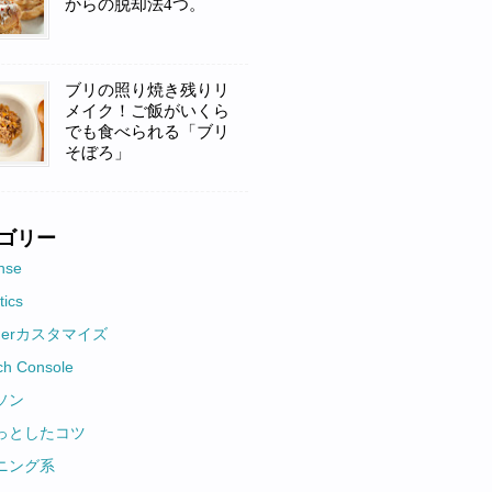
からの脱却法4つ。
ブリの照り焼き残りリ
メイク！ご飯がいくら
でも食べられる「ブリ
そぼろ」
ゴリー
nse
tics
ggerカスタマイズ
ch Console
ソン
っとしたコツ
ニング系