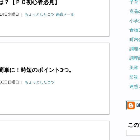
は？【ＰＣ初心者必見】
子育
商品
月14日水曜日 ｜
ちょっとしたコツ
迷惑メール
小学
食物
町内
調理
調理
美容
簡単に！時短のポイント3つ。
防災
月31日日曜日 ｜
ちょっとしたコツ
迷惑
この