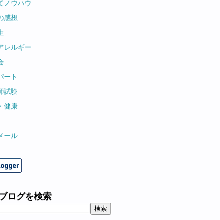
てノウハウ
の感想
生
アレルギー
会
パート
師試験
・健康
メール
ブログを検索